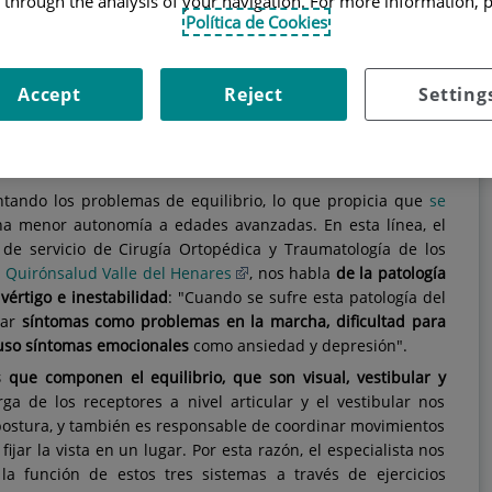
 through the analysis of your navigation. For more information, 
el ejercicio es nuestra mejor estrategia antiedad, ya que
Política de Cookies
equilibrio, entre otros aspectos.
 problemas de equilibrio y cómo prevenirlos con una rutina
bilidad de tu cuerpo y que, además, también está indicada
Accept
Reject
Setting
librio en la vida diaria
tando los problemas de equilibrio, lo que propicia que
se
a menor autonomía a edades avanzadas. En esta línea, el
e de servicio de Cirugía Ortopédica y Traumatología de los
y
Quirónsalud Valle del Henares
, nos habla
de la patología
vértigo e inestabilidad
: "Cuando se sufre esta patología del
iar
síntomas como problemas en la marcha, dificultad para
luso síntomas emocionales
como ansiedad y depresión".
 que componen el equilibrio, que son visual, vestibular y
ga de los receptores a nivel articular y el vestibular nos
 postura, y también es responsable de coordinar movimientos
fijar la vista en un lugar. Por esta razón, el especialista nos
la función de estos tres sistemas a través de ejercicios