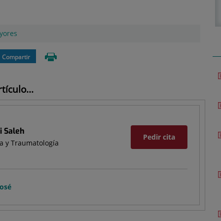
yores
Compartir
ículo...
i Saleh
Pedir cita
a y Traumatología
José