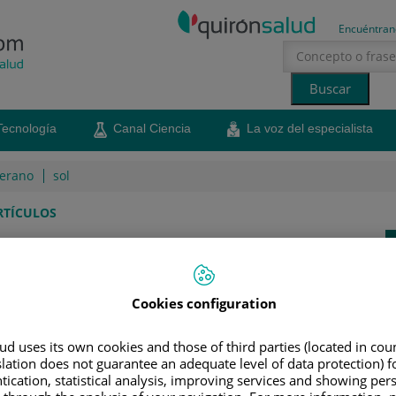
Encuéntran
Tecnología
Canal Ciencia
La voz del especialista
erano
sol
RTÍCULOS
a mejorar el equilibrio
enar el equilibrio y pon en práctica la rutina sencilla
Cookies configuration
a tu edad
d uses its own cookies and those of third parties (located in co
6 de diciembre de 2023
Compartir
slation does not guarantee an adequate level of data protection) f
tication, statistical analysis, improving services and showing per
ibrio ayudan a prevenir caídas y a mantener la autonomía a