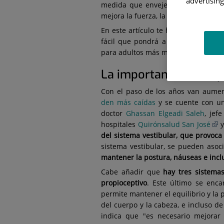
advertising
medida que envejecemos? Sin duda, 
mejora la fuerza, la flexibilidad y el 
En este artículo te hablamos de los
fácil que pondrá a prueba la esta
para adultos más mayores.
La importancia del equi
Con el paso de los años van aumen
den más caídas
y se cuente con un
doctor
Ghassan Elgeadi Saleh
, jef
hospitales
Quirónsalud San José
del sistema vestibular, que provoca 
sistema vestibular, se pueden asoc
mantener la postura, náuseas e inc
Cabe añadir que
hay tres sistemas
propioceptivo
. Este último se encar
permite mantener el equilibrio y la
del cuerpo y la cabeza, e incluso de 
indica que "es necesario mejorar 