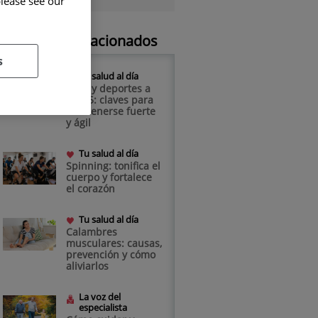
please see our
Artículos relacionados
s
Tu salud al día
Yoga y deportes a
los 65: claves para
mantenerse fuerte
y ágil
Tu salud al día
Spinning: tonifica el
cuerpo y fortalece
el corazón
Tu salud al día
Calambres
musculares: causas,
prevención y cómo
aliviarlos
La voz del
especialista