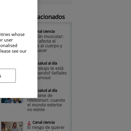
Artículos relacionados
Canal ciencia
untries whose
Tensión muscular:
or user
cómo afecta el
sonalised
estrés al cuerpo y
qué hacer
please see our
Tu salud al día
¿Tu trabajo te está
quemando? Señales
s
del burnout
Tu salud al día
Síndrome de
Hikikomori: cuando
el mundo exterior
no existe
Canal ciencia
El riesgo de querer