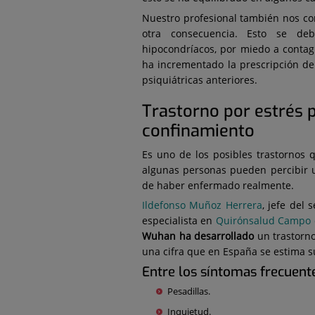
Nuestro profesional también nos c
otra consecuencia. Esto se de
hipocondríacos, por miedo a contagi
ha incrementado la prescripción d
psiquiátricas anteriores.
Trastorno por estrés 
confinamiento
Es uno de los posibles trastornos 
algunas personas pueden percibir un
de haber enfermado realmente.
Ildefonso Muñoz Herrera
, jefe del 
especialista en
Quirónsalud Campo d
Wuhan ha desarrollado
un trastorn
una cifra que en España se estima su
Entre los síntomas frecuent
Pesadillas.
Inquietud.