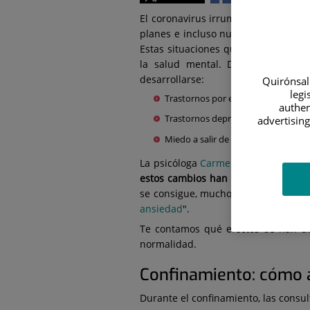
El coronavirus irrumpió poniendo pat
planes e incluso nuestras emocion
Estas situaciones que hemos vivido
la salud mental. De hecho, se es
desarrollarse:
Quirónsalu
legi
Trastornos por estrés postraumáti
authen
Trastornos depresivos
advertising
Miedo a salir de casa
La psicóloga
Carmen Barceló Cabell
estos cambios han exigido
, y exige
se consigue, muchos de nosotros p
ansiedad
".
Te contamos qué efectos se han de
normalidad.
Confinamiento: cómo a
Durante el confinamiento, las consu