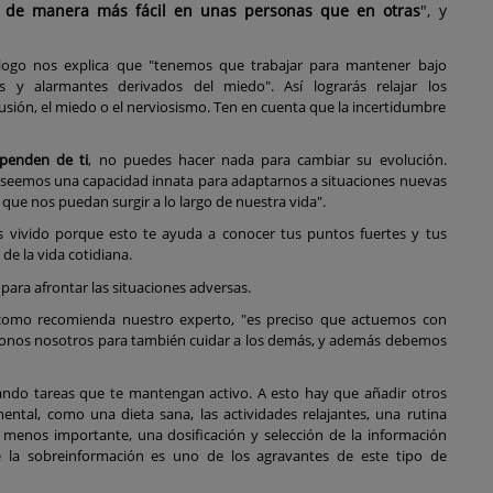
á de manera más fácil en unas personas que en otras
", y
:
logo nos explica que "tenemos que trabajar para mantener bajo
s y alarmantes derivados del miedo". Así lograrás relajar los
sión, el miedo o el nerviosismo. Ten en cuenta que la incertidumbre
ependen de ti
, no puedes hacer nada para cambiar su evolución.
seemos una capacidad innata para adaptarnos a situaciones nuevas
 que nos puedan surgir a lo largo de nuestra vida".
 vivido porque esto te ayuda a conocer tus puntos fuertes y tus
 de la vida cotidiana.
para afrontar las situaciones adversas.
 como recomienda nuestro experto, "es preciso que actuemos con
ndonos nosotros para también cuidar a los demás, y además debemos
ando tareas que te mantengan activo. A esto hay que añadir otros
mental, como una dieta sana, las actividades relajantes, una rutina
 menos importante, una dosificación y selección de la información
e la sobreinformación es uno de los agravantes de este tipo de