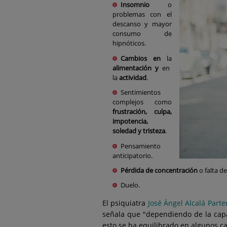
Insomnio
o
problemas con el
descanso y mayor
consumo de
hipnóticos.
Cambios en
la
alimentación y
en
la
actividad
.
Sentimientos
complejos como
frustración, culpa,
impotencia,
soledad y tristeza
.
Pensamiento
anticipatorio.
Pérdida de concentración
o falta d
Duelo.
El psiquiatra
José Ángel Alcalá Parte
señala que "dependiendo de la capa
esto se ha equilibrado en algunos c