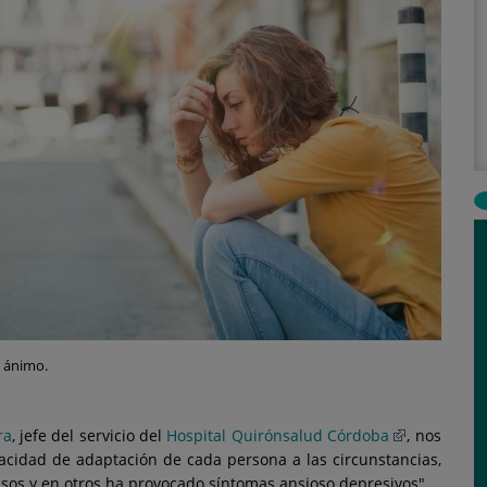
e ánimo.
ra
, jefe del servicio del
Hospital Quirónsalud Córdoba
, nos
cidad de adaptación de cada persona a las circunstancias,
asos y en otros ha provocado síntomas ansioso depresivos".