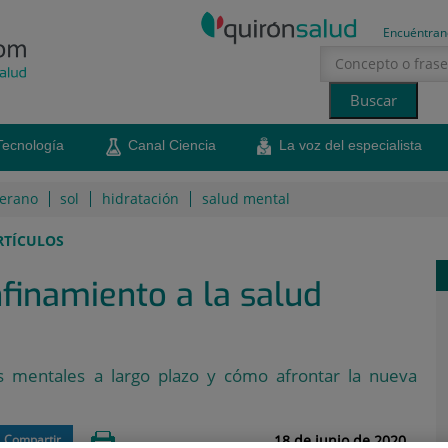
Encuéntran
Tecnología
Canal Ciencia
La voz del especialista
erano
sol
hidratación
salud mental
RTÍCULOS
nfinamiento a la salud
os mentales a largo plazo y cómo afrontar la nueva
18 de junio de 2020
Compartir