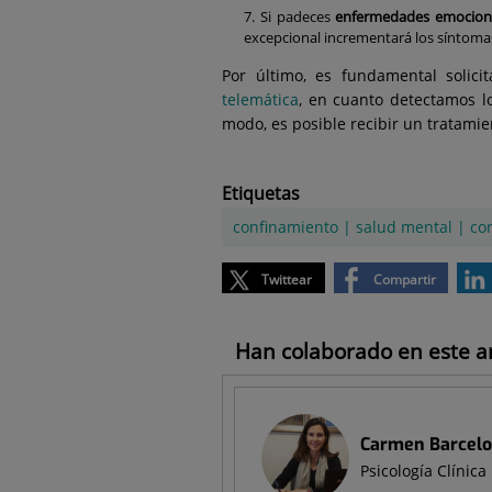
Si padeces
enfermedades emociona
excepcional incrementará los síntoma
Por último, es fundamental solici
telemática
, en cuanto detectamos l
modo, es posible recibir un tratamie
Etiquetas
confinamiento
|
salud mental
|
co
Twittear
Compartir
Han colaborado en este art
Carmen Barcelo
Psicología Clínica