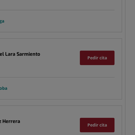
ga
el Lara Sarmiento
Pedir cita
doba
z Herrera
Pedir cita