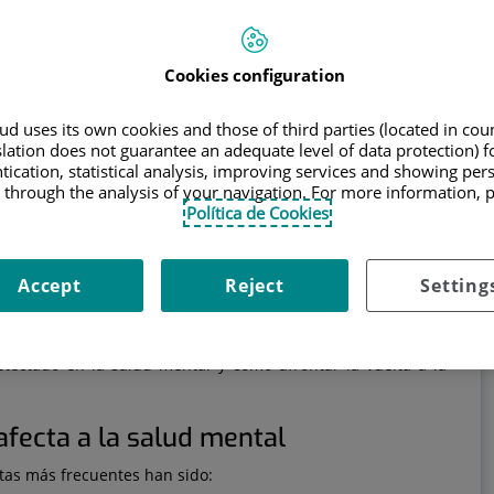
as arriba nuestro estilo de vida, nuestras rutinas, nuestros
es; y ahora también debemos adaptarnos a otra normalidad.
Cookies configuration
 en tan solo unos meses podrían terminar repercutiendo en
tima que, conforme se recupere la normalidad, podrían
d uses its own cookies and those of third parties (located in co
slation does not guarantee an adequate level of data protection) f
co
tication, statistical analysis, improving services and showing per
 through the analysis of your navigation. For more information, 
Política de Cookies
o
,
del Hospital Quirónsalud Málaga
, nos indica que "
todos
Accept
Reject
Setting
n, de nosotros
grandes esfuerzos de adaptación
y, hasta que
resentamos sintomatología diversa, como
depresión, estrés o
tectado en la salud mental y cómo afrontar la vuelta a la
fecta a la salud mental
ltas más frecuentes han sido: