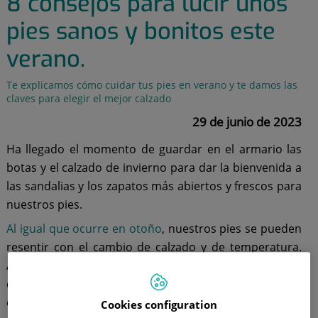
8 consejos para lucir unos
pies sanos y bonitos este
verano.
Te explicamos cómo cuidar tus pies en verano y te damos las
claves para elegir el mejor calzado
29 de junio de 2023
Ha llegado el momento de guardar en el armario las
botas y el calzado de invierno para dar la bienvenida a
las sandalias y los zapatos más abiertos y frescos para
nuestros pies.
Al igual que ocurre en otoño
, nuestros pies se pueden
resentir con el cambio de calzado y de temperatura.
Además, en verano necesitan un especial mimo, ya
que están expuestos al calor, al sol y otros factores
externos que pueden agrietarlos, secarlos e incluso
Cookies configuration