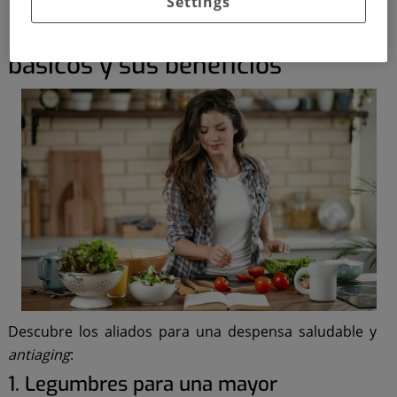
Settings
Dieta antiedad: alimentos
básicos y sus beneficios
Descubre los aliados para una despensa saludable y
antiaging
:
1. Legumbres para una mayor