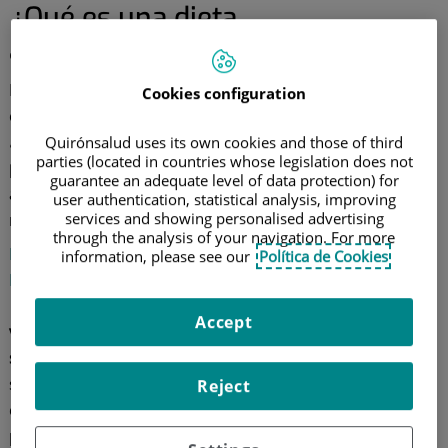
¿Qué es una dieta
antienvejecimiento?
No se trata de una alimentación de moda ni de contar
Cookies configuration
el número de calorías que consumes al día. La dieta
antiaging
o antienvejecimiento consiste en
llenar el
Quirónsalud uses its own cookies and those of third
parties (located in countries whose legislation does not
plato con alimentos reales, ricos en nutrientes
, que
guarantee an adequate level of data protection) for
ayudan al organismo a funcionar correctamente y a
user authentication, statistical analysis, improving
services and showing personalised advertising
mantenerse joven.
through the analysis of your navigation. For more
Belén Fontán Calvo
, especialista en
Endocrinología y
information, please see our
Política de Cookies
Nutrición
del
Hospital Universitario Ruber Juan Bravo
, lo resume muy bien: "una
alimentación equilibrada,
Accept
variada y adaptada
es
clave para tener una buena
salud
". Y otro punto positivo es que los alimentos que
se asocian a una mayor longevidad pueden comprarse
Reject
en el mercado como frutas, verduras, legumbres,
pescado o frutos secos.