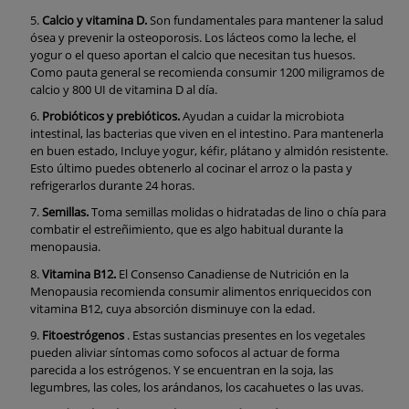
Calcio y vitamina D.
Son fundamentales para mantener la salud
ósea y prevenir la osteoporosis. Los lácteos como la leche, el
yogur o el queso aportan el calcio que necesitan tus huesos.
Como pauta general se recomienda consumir 1200 miligramos de
calcio y 800 UI de vitamina D al día.
Probióticos y prebióticos.
Ayudan a cuidar la microbiota
intestinal, las bacterias que viven en el intestino. Para mantenerla
en buen estado, Incluye yogur, kéfir, plátano y almidón resistente.
Esto último puedes obtenerlo al cocinar el arroz o la pasta y
refrigerarlos durante 24 horas.
Semillas.
Toma semillas molidas o hidratadas de lino o chía para
combatir el estreñimiento, que es algo habitual durante la
menopausia.
Vitamina B12.
El Consenso Canadiense de Nutrición en la
Menopausia recomienda consumir alimentos enriquecidos con
vitamina B12, cuya absorción disminuye con la edad.
Fitoestrógenos
. Estas sustancias presentes en los vegetales
pueden aliviar síntomas como sofocos al actuar de forma
parecida a los estrógenos. Y se encuentran en la soja, las
legumbres, las coles, los arándanos, los cacahuetes o las uvas.