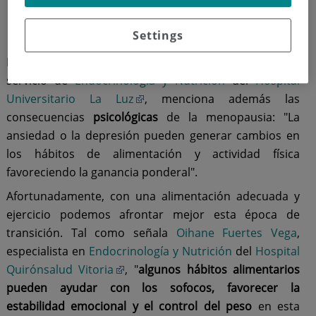
Aumenta el riesgo cardiovascular
Settings
Cambios de humor
y disminución de la energía.
La doctora
María Luisa De Mingo Domínguez
, jefa de
servicio de
Endocrinología y Nutrición
del
Hospital
Universitario La Luz
, menciona además las
consecuencias
psicológicas
de la menopausia: "La
ansiedad o la depresión pueden generar cambios en
los hábitos de alimentación y actividad física
favoreciendo la ganancia ponderal".
Afortunadamente, con una alimentación adecuada y
ejercicio podemos afrontar mejor esta época de
transición. Tal como señala
Oihane Fuertes Vega
,
especialista en
Endocrinología y Nutrición
del
Hospital
Quirónsalud Vitoria
, "
algunos hábitos alimentarios
pueden ayudar con los sofocos, favorecer la
estabilidad emocional y el control del peso
en esta