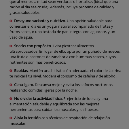
que al menos la mitad sean verduras u hortalizas (ideal que una
ración al día sea cruda). Además, incluye proteína de calidad y
grasas saludables.
Desayuno saciante y nutritivo
. Una opción saludable para
comenzar el día es un yogur natural acompañado de frutas y
frutos secos, o una tostada de pan integral con aguacate, y un
vaso de agua.
Snacks con propósito
. Evita picotear alimentos
ultraprocesados. En lugar de ello, opta por un puñado de nueces,
una fruta o bastones de zanahoria con hummus casero, cuyos
nutrientes son más beneficiosos.
Bebidas
. Mantén una hidratación adecuada; el color de la orina
te indicará tu nivel. Modera el consumo de cafeína y de alcohol.
Cena ligero.
Descansa mejor y evita los sofocos nocturnos
realizando comidas ligeras por la noche.
No olvides la actividad física.
El ejercicio de fuerza y una
alimentación saludable y equilibrada son las mejores
herramientas para cuidar los músculos y los huesos.
Alivia la tensión
con técnicas de respiración de relajación
muscular.