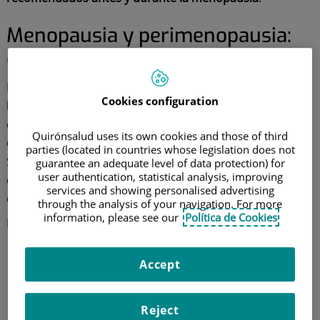
Menopausia y perimenopausia:
qué ocurre en tu cuerpo
La menopausia marca el final de la función ovárica y de
Cookies configuration
la menstruación. Esto implica una bajada de
estrógenos y un aumento de andrógenos, lo
que
Quirónsalud uses its own cookies and those of third
conlleva cambios
metabólicos, óseos y emocionales
.
parties (located in countries whose legislation does not
Sin embargo, los primeros síntomas como el aumento
guarantee an adequate level of data protection) for
user authentication, statistical analysis, improving
de peso pueden
notarse una década antes
, lo que se
services and showing personalised advertising
conoce como perimenopausia.
through the analysis of your navigation. For more
information, please see our
Política de Cookies
Entre los efectos más comunes se incluyen:
Aumento de grasa abdominal
: la silueta se modifica y tiende a
concentrar grasa en el tronco.
Accept
Pérdida de masa muscular y densidad ósea
, con mayor riesgo
de osteoporosis.
Reject
Alteraciones del sueño,
ansiedad o irritabilidad.