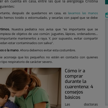
r en cuenta en casa, entre las que la alergóloga Cristina
guientes:
tante, después de quedarnos en casa, es
lavarnos las manos
do hemos tosido o estornudado, y secarlas con papel que se debe
timos.
Nuestra pediatra nos avisa que "es importante que se
impieza de objetos de uso común: juguetes, lápices, ordenadores…
mportante mantenerlos a raya. Y, por supuesto, evitar compartir
puedan estar contaminados con saliva".
os o la mano
. Ahora debemos evitar esta costumbre.
e aconseja que los pequeños no estén en contacto con quienes
 tipo respiratorio de carácter severo.
Cómo ir a
comprar
durante la
cuarentena: 4
consejos
básicos
Las doctoras