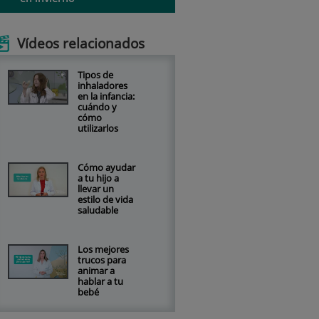
Vídeos relacionados
Tipos de
inhaladores
en la infancia:
cuándo y
cómo
utilizarlos
Cómo ayudar
a tu hijo a
llevar un
estilo de vida
saludable
Los mejores
trucos para
animar a
hablar a tu
bebé