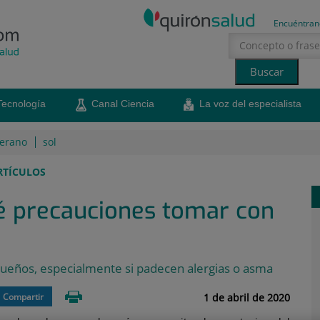
Encuéntran
Tecnología
Canal Ciencia
La voz del especialista
erano
sol
RTÍCULOS
é precauciones tomar con
queños, especialmente si padecen alergias o asma
1 de abril de 2020
Compartir