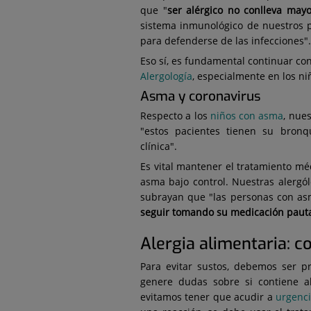
que "
ser alérgico no conlleva mayo
sistema inmunológico de nuestros p
para defenderse de las infecciones".
Eso sí, es fundamental continuar con
Alergología
, especialmente en los ni
Asma y coronavirus
Respecto a los
niños con asma
, nue
"estos pacientes tienen su bronq
clínica".
Es vital mantener el tratamiento mé
asma bajo control. Nuestras alergól
subrayan que "las personas con asm
seguir tomando su medicación paut
Alergia alimentaria: c
Para evitar sustos, debemos ser p
genere dudas sobre si contiene a
evitamos tener que acudir a
urgenc