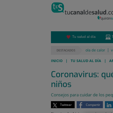
Saltar al contenido
Saltar
al
contenido
Tu salud al día
ola de calor
v
DESTACADOS
INICIO
|
TU SALUD AL DÍA
|
A
Coronavirus: qu
niños
Consejos para cuidar de los pe
Twittear
Compartir