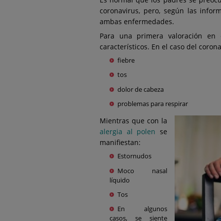
Es normal que los padres se preocu
coronavirus, pero, según las infor
ambas enfermedades.
Para una primera valoración en 
característicos. En el caso del coron
fiebre
tos
dolor de cabeza
problemas para respirar
Mientras que con la
alergia al polen
se
manifiestan:
Estornudos
Moco nasal
líquido
Tos
En algunos
casos, se siente