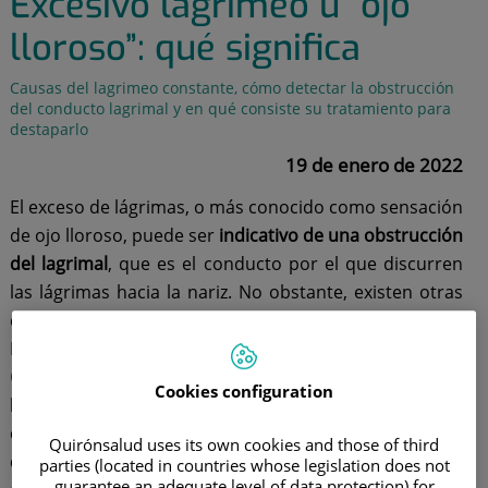
Excesivo lagrimeo u “ojo
lloroso”: qué significa
Causas del lagrimeo constante, cómo detectar la obstrucción
del conducto lagrimal y en qué consiste su tratamiento para
destaparlo
19 de enero de 2022
El exceso de lágrimas, o más conocido como sensación
de ojo lloroso, puede ser
indicativo de una obstrucción
del lagrimal
, que es el conducto por el que discurren
las lágrimas hacia la nariz. No obstante, existen otras
causas posibles. Por eso, la doctora Sonia Janneth
Hincapié Hincapié, oftalmóloga del
Hospital
Quirónsalud San José
, nos aconseja que "frente al
Cookies configuration
lagrimeo u ojos llorosos, la recomendación es
acudir al
oftalmólogo para que realice una valoración
Quirónsalud uses its own cookies and those of third
exhaustiva
y determine la causa, planteando así la
parties (located in countries whose legislation does not
guarantee an adequate level of data protection) for