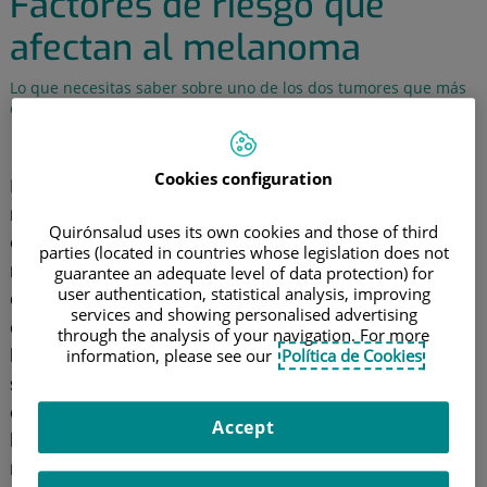
Factores de riesgo que
afectan al melanoma
Lo que necesitas saber sobre uno de los dos tumores que más
está aumentando en los últimos años
27 de julio de 2016
Cookies configuration
En primer lugar, es importante diferenciar entre
los
melanomas primarios localizados, que tienen una
Quirónsalud uses its own cookies and those of third
elevada tasa de curación y supervivencia
, a
los
parties (located in countries whose legislation does not
metastásicos, que presentan un pronóstico
guarantee an adequate level of data protection) for
user authentication, statistical analysis, improving
complicado
. Uno de los mayores problemas reside en
services and showing personalised advertising
que el cáncer de piel aparece incluso años después de
through the analysis of your navigation. For more
haberse producido las
quemaduras solares
, por lo que
information, please see our
Política de Cookies
se suele detectar cuando ya está muy avanzado. En
cualquier caso, y pese a las continuas advertencias de
Accept
los especialistas,
en los últimos 25 años el melanoma
maligno ha aumentado un 3-6%
.