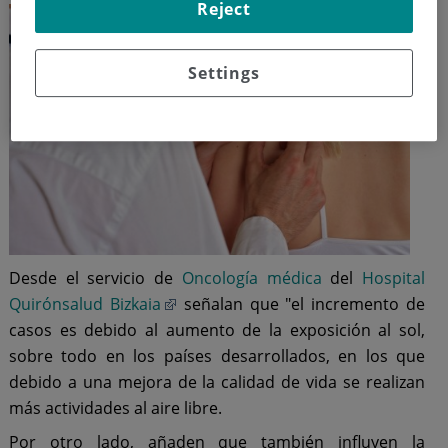
Reject
Settings
Desde el servicio de
Oncología médica
del
Hospital
Quirónsalud Bizkaia
señalan que "el incremento de
casos es debido al aumento de la exposición al sol,
sobre todo en los países desarrollados, en los que
debido a una mejora de la calidad de vida se realizan
más actividades al aire libre.
Por otro lado, añaden que también influyen la