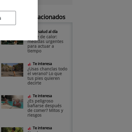
Artículos relacionados
s
Tu salud al día
Golpe de calor:
medidas urgentes
para actuar a
tiempo
Te interesa
¿Usas chanclas todo
el verano? Lo que
tus pies quieren
decirte
Te interesa
¿Es peligroso
bañarse después
de comer? Mitos y
riesgos
Te interesa