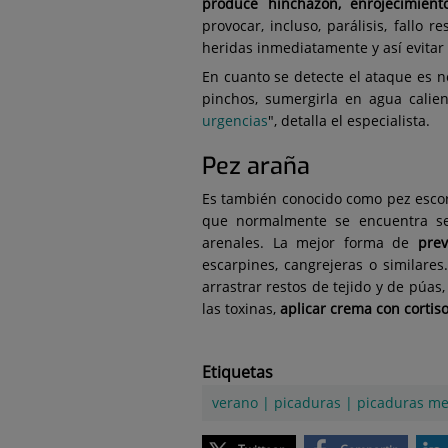
produce hinchazón, enrojecimiento
provocar, incluso, parálisis, fallo 
heridas inmediatamente y así evitar
En cuanto se detecte el ataque es nec
pinchos, sumergirla en agua calien
urgencias
", detalla el especialista.
Pez araña
Es también conocido como pez escor
que normalmente se encuentra se
arenales. La mejor forma de
pre
escarpines, cangrejeras o similares.
arrastrar restos de tejido y de púa
las toxinas,
aplicar crema con cortiso
Etiquetas
verano
|
picaduras
|
picaduras m