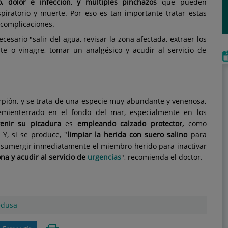
, dolor e infección
,
y múltiples pinchazos
que pueden
respiratorio y muerte. Por eso es tan importante tratar estas
 complicaciones.
esario "salir del agua, revisar la zona afectada, extraer los
te o vinagre, tomar un analgésico y acudir al servicio de
pión, y se trata de una especie muy abundante y venenosa,
mienterrado en el fondo del mar, especialmente en los
venir su picadura
es
empleando calzado protector,
como
 Y, si se produce, "
limpiar la herida con suero salino
para
s, sumergir inmediatamente el miembro herido para inactivar
na y acudir al servicio de
urgencias
", recomienda el doctor.
edusa