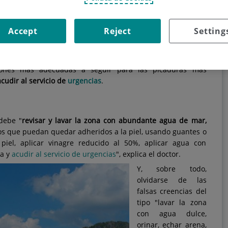
 pueden suponer un problema en verano e incluso llegar a
so es importante saber cómo actuar y frenar sus efectos lo
Accept
Reject
Setting
rtar muchos mitos sobre curaciones caseras, remedios
ar a ser casi más perjudiciales que la propia picadura. El
del servicio de
Urgencias
del
Centro Médico Quirónsalud
ciones más adecuadas a seguir para las picaduras más
acudir al servicio de
urgencias
.
debe "
revisar y lavar la zona con abundante agua de mar,
stos que puedan quedar adheridos a la piel, usando guantes o
piel, aplicar vinagre reducido al 50%, aplicar agua con
da y
acudir al servicio de urgencias
", explica el doctor.
Y, sobre todo,
olvidarse de las
falsas creencias del
tipo "lavar la zona
con agua dulce,
orinar, echar arena,