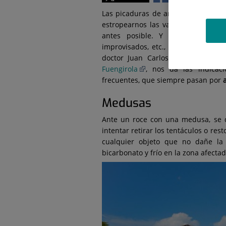
Las picaduras de animales marinos
estropearnos las vacaciones. Por e
antes posible. Y también desca
improvisados, etc., que pueden lleg
doctor Juan Carlos Galindo, jefe 
Fuengirola
, nos da las indica
frecuentes, que siempre pasan por
Medusas
Ante un roce con una medusa, se 
intentar retirar los tentáculos o re
cualquier objeto que no dañe la 
bicarbonato y frío en la zona afecta