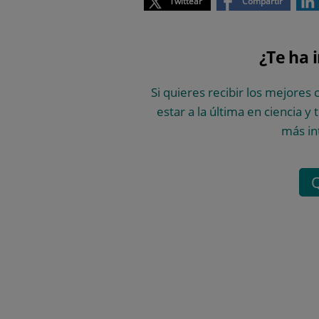
Twittear
Compartir
¿Te ha 
Si quieres recibir los mejores 
estar a la última en ciencia y
más in
Q