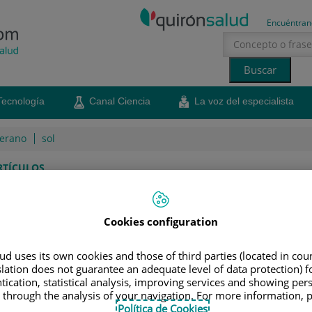
Encuéntran
Tecnología
Canal Ciencia
La voz del especialista
erano
sol
RTÍCULOS
 a las picaduras de
Cookies configuration
os
d uses its own cookies and those of third parties (located in co
sabes cuáles son ciertos y cuáles no, no te preocupes.
slation does not guarantee an adequate level of data protection) f
atarlas realmente
tication, statistical analysis, improving services and showing per
 through the analysis of your navigation. For more information, 
18 de agosto de 2015
Compartir
Política de Cookies