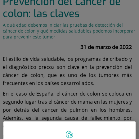
Prevención del cáncer de
colon: las claves
A qué edad debemos iniciar las pruebas de detección del
cáncer de colon y qué medidas saludables podemos incorporar
para prevenir este tumor
31 de marzo de 2022
El estilo de vida saludable, los programas de cribado y
el diagnóstico precoz son clave en la prevención del
cáncer de colon, que es uno de los tumores más
frecuentes en los países desarrollados.
En el caso de España, el cáncer de colon se coloca en
segundo lugar tras el cáncer de mama en las mujeres y
por detrás del cáncer de pulmón en los hombres.
Además, es la segunda causa de fallecimiento por
cáncer.
Por eso, con motivo del Día Mundial contra el Cáncer