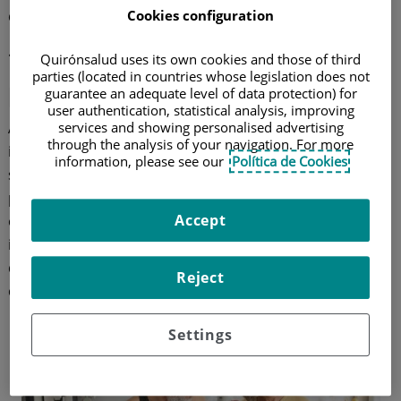
de Colon, repasamos los
pilares de la prevención
.
Cookies configuration
1. Medidas saludables para
Quirónsalud uses its own cookies and those of third
parties (located in countries whose legislation does not
prevenir el cáncer de colon
guarantee an adequate level of data protection) for
user authentication, statistical analysis, improving
Al igual que en el resto de los cánceres, la
services and showing personalised advertising
through the analysis of your navigation. For more
incorporación y el mantenimiento de hábitos
information, please see our
Política de Cookies
saludables pueden resultar muy positivos en la
prevención del cáncer de colon. Por eso, nuestros
Accept
especialistas del Hospital Quirónsalud Toledo nos
indican algunas de las medidas preventivas más
destacadas, y que podemos incluir en nuestra rutina,
Reject
como:
Settings