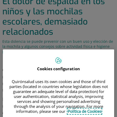
El dolor de espalda en los
niños y las mochilas
escolares, demasiado
relacionados
Esta dolencia se puede prevenir con un buen uso y elección de
la mochila y algunos consejos sobre actividad física e higiene
postural
2 de octubre de 2019
Cookies configuration
Cada curso que empieza nos enfrentamos a los
mismos problemas de todos los años. Y, entre ellos,
Quirónsalud uses its own cookies and those of third
no podía faltar el de la mochila escolar, el peso que
parties (located in countries whose legislation does not
tienen que soportar los niños, etc.
guarantee an adequate level of data protection) for
user authentication, statistical analysis, improving
Pero, ¿le prestamos toda la atención que merece? Y no
services and showing personalised advertising
nos referimos precisamente a tamaños, formas y
through the analysis of your navigation. For more
information, please see our
Política de Cookies
colores, o a los innumerables modelos de los ídolos de