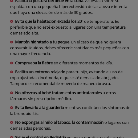
Facilita la postura del bebé en la cuna
. Acuéstalo sobre su
espalda, con una pequeña hiperextensión de la cabeza e intenta
que haya una elevación de más de 30 grados.
Evita que la habitación exceda los 20º
de temperatura. Es
preferible que no esté expuesto a lugares con una temperatura
demasiado alta.
Mantén hidratado a tu peque.
En el caso de que no quiera
consumir líquidos, debes ofrecerle cantidades más pequeñas con
una mayor frecuencia.
Comprueba la fiebre
en diferentes momentos del día.
Facilita un entorno relajado
para tu hijo, evitando el uso de
ropa ajustada o incómoda, o que esté demasiado abrigado.
Tampoco es recomendable moverlo de manera brusca.
No ofrezcas al bebé tratamientos anticatarrales
u otros
fármacos sin prescripción médica.
Evita llevarlo a la guardería
mientras continúen los síntomas de
la bronquiolitis.
No expongas al niño al tabaco, la contaminación
o lugares con
demasiadas personas.
Sigue el control en Pediatría
en uno o dos días en el caso de