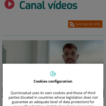
Canal vídeos
Suscripción RSS
Cookies configuration
Quirónsalud uses its own cookies and those of third
parties (located in countries whose legislation does not
Enfermedades cardiovasculares
guarantee an adequate level of data protection) for