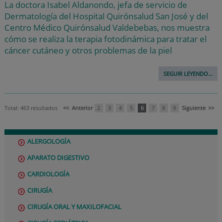
La doctora Isabel Aldanondo, jefa de servicio de
Dermatología del Hospital Quirónsalud San José y del
Centro Médico Quirónsalud Valdebebas, nos muestra
cómo se realiza la terapia fotodinámica para tratar el
cáncer cutáneo y otros problemas de la piel
SEGUIR LEYENDO...
Total: 463 resultados
<<
Anterior
2
3
4
5
6
7
8
9
Siguiente
>>
ALERGOLOGÍA
APARATO DIGESTIVO
CARDIOLOGÍA
CIRUGÍA
CIRUGÍA ORAL Y MAXILOFACIAL