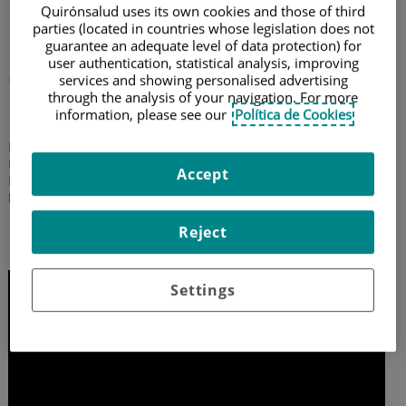
Quirónsalud uses its own cookies and those of third
parties (located in countries whose legislation does not
Dolor y supuración en el
guarantee an adequate level of data protection) for
user authentication, statistical analysis, improving
oído: alertas de otitis
services and showing personalised advertising
through the analysis of your navigation. For more
infantil
information, please see our
Política de Cookies
La doctora Irene López, especialista en Otorrinolaringología del
Hospital Quirónsalud Valencia y Centro Médico Quirónsalud
Accept
Mercado de Colón, nos ayuda a identificar la otitis de verano en
los niños y nos explica cómo prevenirla
18 de agosto de 2025
Reject
Settings