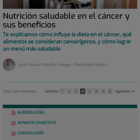
Nutrición saludable en el cáncer y
sus beneficios
Te explicamos cómo influye la dieta en el cáncer, qué
alimentos se consideran cancerígenos, y cómo lograr
un menú más saludable
José Pascual Rebollo Liceaga ‑
oncología médica
Total: 259 resultados
Anterior
1
2
3
4
5
6
7
8
Siguiente
>>
ALERGOLOGÍA
APARATO DIGESTIVO
CARDIOLOGÍA