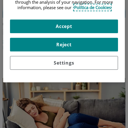
through the analysis of your navigation. For more
information, please see our
Política de Cookies
Cómo y cuándo tomar las bebidas
Accept
isotónicas
¡Ojo con las bebidas para deportistas!
Reject
Recomendaciones para un consumo saludable
Elena Pérez Montero ‑
endocrinología y nutrición
Settings